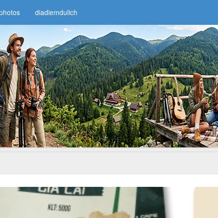
photos
diadiemdulich