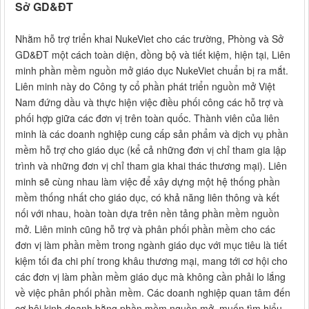
Sở GD&ĐT
Nhằm hỗ trợ triển khai NukeViet cho các trường, Phòng và Sở
GD&ĐT một cách toàn diện, đồng bộ và tiết kiệm, hiện tại, Liên
minh phần mềm nguồn mở giáo dục NukeViet chuẩn bị ra mắt.
Liên minh này do Công ty cổ phần phát triển nguồn mở Việt
Nam đứng dầu và thực hiện việc điều phối công các hỗ trợ và
phối hợp giữa các đơn vị trên toàn quốc. Thành viên của liên
minh là các doanh nghiệp cung cấp sản phẩm và dịch vụ phần
mềm hỗ trợ cho giáo dục (kể cả những đơn vị chỉ tham gia lập
trình và những đơn vị chỉ tham gia khai thác thương mại). Liên
minh sẽ cùng nhau làm việc để xây dựng một hệ thống phần
mềm thống nhất cho giáo dục, có khả năng liên thông và kết
nối với nhau, hoàn toàn dựa trên nền tảng phần mềm nguồn
mở. Liên minh cũng hỗ trợ và phân phối phần mềm cho các
đơn vị làm phần mềm trong ngành giáo dục với mục tiêu là tiết
kiệm tối đa chi phí trong khâu thương mại, mang tới cơ hội cho
các đơn vị làm phần mềm giáo dục mà không cần phải lo lắng
về việc phân phối phần mềm. Các doanh nghiệp quan tâm đến
cơ hội kinh doanh bằng phần mềm nguồn mở, muốn tìm hiểu