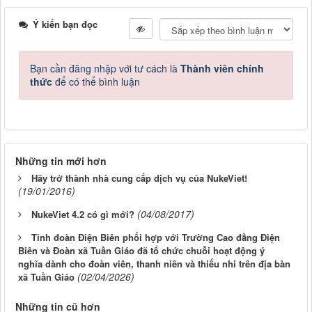
Ý kiến bạn đọc
Bạn cần đăng nhập với tư cách là
Thành viên chính
thức
để có thể bình luận
Những tin mới hơn
Hãy trở thành nhà cung cấp dịch vụ của NukeViet!
(19/01/2016)
(04/08/2017)
NukeViet 4.2 có gì mới?
Tỉnh đoàn Điện Biên phối hợp với Trường Cao đẳng Điện
Biên và Đoàn xã Tuần Giáo đã tổ chức chuỗi hoạt động ý
nghĩa dành cho đoàn viên, thanh niên và thiếu nhi trên địa bàn
(02/04/2026)
xã Tuần Giáo
Những tin cũ hơn