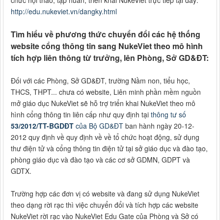
http://edu.nukeviet.vn/dangky.html
Tìm hiểu về phương thức chuyển đổi các hệ thống
website cổng thông tin sang NukeViet theo mô hình
tích hợp liên thông từ trưởng, lên Phòng, Sở GD&ĐT:
Đối với các Phòng, Sở GD&ĐT, trường Nầm non, tiểu học,
THCS, THPT... chưa có website, Liên minh phần mềm nguồn
mở giáo dục NukeViet sẽ hỗ trợ triển khai NukeViet theo mô
hình cổng thông tin liên cấp như quy định tại
thông tư số
53/2012/TT-BGDĐT
của Bộ GD&ĐT
ban hành ngày 20-12-
2012 quy định về quy định về về tổ chức hoạt động, sử dụng
thư điện tử và cổng thông tin điện tử tại sở giáo dục và đào tạo,
phòng giáo dục và đào tạo và các cơ sở GDMN, GDPT và
GDTX.
Trường hợp các đơn vị có website và đang sử dụng NukeViet
theo dạng rời rạc thì việc chuyển đổi và tích hợp các website
NukeViet rời rạc vào NukeViet Edu Gate của Phòng và Sở có