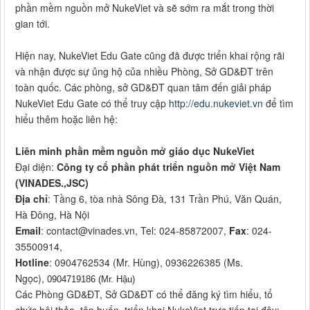
phần mềm nguồn mở NukeViet và sẽ sớm ra mắt trong thời
gian tới.
Hiện nay, NukeViet Edu Gate cũng đã được triển khai rộng rãi
và nhận được sự ủng hộ của nhiều Phòng, Sở GD&ĐT trên
toàn quốc. Các phòng, sở GD&ĐT quan tâm đến giải pháp
NukeViet Edu Gate có thể truy cập
http://edu.nukeviet.vn
để tìm
hiểu thêm hoặc liên hệ:
Liên minh phần mềm nguồn mở giáo dục NukeViet
Đại diện:
Công ty cổ phần phát triển nguồn mở Việt Nam
(VINADES.,JSC)
Địa chỉ
: Tầng 6, tòa nhà Sông Đà, 131 Trần Phú, Văn Quán,
Hà Đông, Hà Nội
Email
: contact@vinades.vn, Tel: 024-85872007,
Fax
: 024-
35500914,
Hotline
: 0904762534 (Mr. Hùng), 0936226385 (Ms.
Ngọc),
0904719186 (Mr. Hậu)
Các Phòng GD&ĐT, Sở GD&ĐT có thể đăng ký tìm hiểu, tổ
chức hội thảo, tập huấn, triển khai NukeViet trực tiếp tại đây: