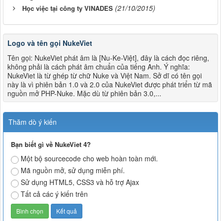
(21/10/2015)
Học việc tại công ty VINADES
Logo và tên gọi NukeViet
Tên gọi: NukeViet phát âm là [Nu-Ke-Việt], đây là cách đọc riêng,
không phải là cách phát âm chuẩn của tiếng Anh. Ý nghĩa:
NukeViet là từ ghép từ chữ Nuke và Việt Nam. Sở dĩ có tên gọi
này là vì phiên bản 1.0 và 2.0 của NukeViet được phát triển từ mã
nguồn mở PHP-Nuke. Mặc dù từ phiên bản 3.0,...
Thăm dò ý kiến
Bạn biết gì về NukeViet 4?
Một bộ sourcecode cho web hoàn toàn mới.
Mã nguồn mở, sử dụng miễn phí.
Sử dụng HTML5, CSS3 và hỗ trợ Ajax
Tất cả các ý kiến trên