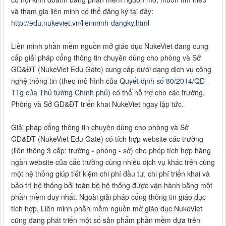
và tham gia liên minh có thể đăng ký tại đây:
http://edu.nukeviet.vn/lienminh-dangky.html
Liên minh phần mềm nguồn mở giáo dục NukeViet đang cung
cấp giải pháp cổng thông tin chuyên dùng cho phòng và Sở
GD&ĐT (NukeViet Edu Gate) cung cấp dưới dạng dịch vụ công
nghệ thông tin (theo mô hình của
Quyết định số 80/2014/QĐ-
TTg của Thủ tướng Chính phủ
) có thể hỗ trợ cho các trường,
Phòng và Sở GD&ĐT triển khai NukeViet ngay lập tức.
Giải pháp cổng thông tin chuyên dùng cho phòng và Sở
GD&ĐT (NukeViet Edu Gate) có tích hợp website các trường
(liên thông 3 cấp: trường - phòng - sở) cho phép tích hợp hàng
ngàn website của các trường cùng nhiều dịch vụ khác trên cùng
một hệ thống giúp tiết kiệm chi phí đầu tư, chi phí triển khai và
bảo trì hệ thống bởi toàn bộ hệ thống được vận hành bằng một
phần mềm duy nhất. Ngoài giải pháp cổng thông tin giáo dục
tích hợp, Liên minh phần mềm nguồn mở giáo dục NukeViet
cũng đang phát triển một số sản phẩm phần mềm dựa trên