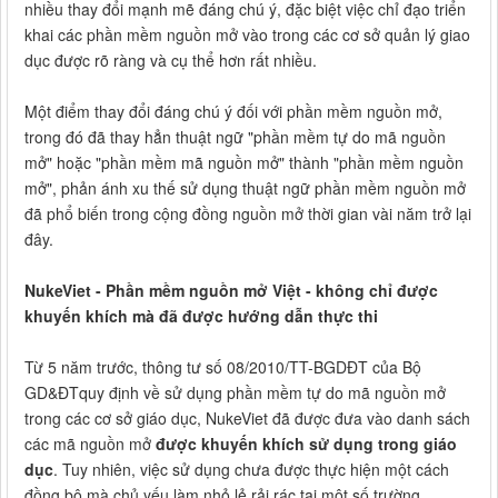
nhiều thay đổi mạnh mẽ đáng chú ý, đặc biệt việc chỉ đạo triển
khai các phần mềm nguồn mở vào trong các cơ sở quản lý giao
dục được rõ ràng và cụ thể hơn rất nhiều.
Một điểm thay đổi đáng chú ý đối với phần mềm nguồn mở,
trong đó đã thay hẳn thuật ngữ "phần mềm tự do mã nguồn
mở" hoặc "phần mềm mã nguồn mở" thành "phần mềm nguồn
mở", phản ánh xu thế sử dụng thuật ngữ phần mềm nguồn mở
đã phổ biến trong cộng đồng nguồn mở thời gian vài năm trở lại
đây.
NukeViet - Phần mềm nguồn mở Việt - không chỉ được
khuyến khích mà đã được hướng dẫn thực thi
Từ 5 năm trước, thông tư số 08/2010/TT-BGDĐT của Bộ
GD&ĐTquy định về sử dụng phần mềm tự do mã nguồn mở
trong các cơ sở giáo dục, NukeViet đã được đưa vào danh sách
các mã nguồn mở
được khuyến khích sử dụng trong giáo
dục
. Tuy nhiên, việc sử dụng chưa được thực hiện một cách
đồng bộ mà chủ yếu làm nhỏ lẻ rải rác tại một số trường,