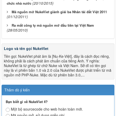
(20/10/2015)
chức nhà nước
Mã nguồn mở NukeViet giành giải ba Nhân tài đất Việt 2011
(01/12/2011)
Ra mắt công ty mã nguồn mở đầu tiên tại Việt Nam
(28/05/2010)
Logo và tên gọi NukeViet
Tên gọi: NukeViet phát âm là [Nu-Ke-Việt], đây là cách đọc riêng,
không phải là cách phát âm chuẩn của tiếng Anh. Ý nghĩa:
NukeViet là từ ghép từ chữ Nuke và Việt Nam. Sở dĩ có tên gọi
này là vì phiên bản 1.0 và 2.0 của NukeViet được phát triển từ mã
nguồn mở PHP-Nuke. Mặc dù từ phiên bản 3.0,...
Thăm dò ý kiến
Bạn biết gì về NukeViet 4?
Một bộ sourcecode cho web hoàn toàn mới.
Mã nguồn mở, sử dụng miễn phí.