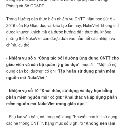
Phòng và Sở GD&ĐT.
Trong Hướng dẫn thực hiện nhiệm vụ CNTT năm học 2015 -
2016 của Bộ Giáo dục và Đào tạo lần này, NukeViet không chỉ
được khuyến khích mà đã được hướng dẫn thực thi, không
những thế NukeViet còn được đưa vào hầu hết các nhiệm vụ
chính, cụ thể:
-
Nhiệm vụ số 5
"
Công tác bồi dưỡng ứng dụng CNTT cho
giáo viên và cán bộ quản lý giáo dục
", mục 5.1 "Một số nội
dung cần bồi dưỡng" có ghi "
Tập huấn sử dụng phần mềm
nguồn mở NukeViet.
"
-
Nhiệm vụ số 10 "Khai thác, sử dụng và dạy học bằng
phần mềm nguồn mở
" có ghi: "
Khai thác và áp dụng phần
mềm nguồn mở NukeViet trong giáo dục."
- Phụ lục văn bản, có trong nội dung "Khuyến cáo khi sử dụng
các hệ thống CNTT", hạng mục số 3 ghi rõ "
Không nên làm