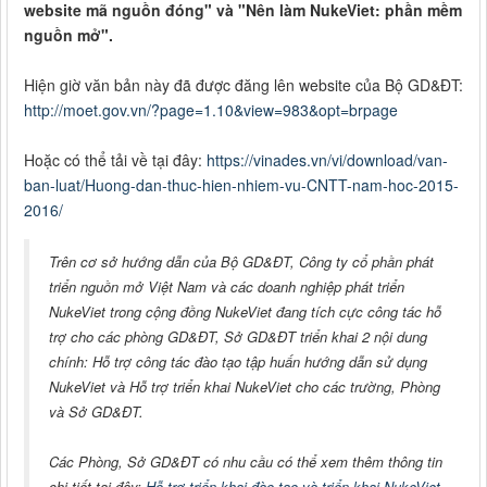
website mã nguồn đóng" và "Nên làm NukeViet: phần mềm
nguồn mở".
Hiện giờ văn bản này đã được đăng lên website của Bộ GD&ĐT:
http://moet.gov.vn/?page=1.10&view=983&opt=brpage
Hoặc có thể tải về tại đây:
https://vinades.vn/vi/download/van-
ban-luat/Huong-dan-thuc-hien-nhiem-vu-CNTT-nam-hoc-2015-
2016/
Trên cơ sở hướng dẫn của Bộ GD&ĐT, Công ty cổ phần phát
triển nguồn mở Việt Nam và các doanh nghiệp phát triển
NukeViet trong cộng đồng NukeViet đang tích cực công tác hỗ
trợ cho các phòng GD&ĐT, Sở GD&ĐT triển khai 2 nội dung
chính: Hỗ trợ công tác đào tạo tập huấn hướng dẫn sử dụng
NukeViet và Hỗ trợ triển khai NukeViet cho các trường, Phòng
và Sở GD&ĐT.
Các Phòng, Sở GD&ĐT có nhu cầu có thể xem thêm thông tin
chi tiết tại đây:
Hỗ trợ triển khai đào tạo và triển khai NukeViet