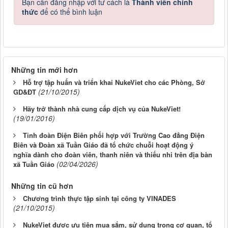
Bạn cần đăng nhập với tư cách là
Thành viên chính
thức
để có thể bình luận
Những tin mới hơn
Hỗ trợ tập huấn và triển khai NukeViet cho các Phòng, Sở
(21/10/2015)
GD&ĐT
Hãy trở thành nhà cung cấp dịch vụ của NukeViet!
(19/01/2016)
Tỉnh đoàn Điện Biên phối hợp với Trường Cao đẳng Điện
Biên và Đoàn xã Tuần Giáo đã tổ chức chuỗi hoạt động ý
nghĩa dành cho đoàn viên, thanh niên và thiếu nhi trên địa bàn
(02/04/2026)
xã Tuần Giáo
Những tin cũ hơn
Chương trình thực tập sinh tại công ty VINADES
(21/10/2015)
NukeViet được ưu tiên mua sắm, sử dụng trong cơ quan, tổ