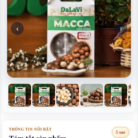
‹
›
THÔNG TIN NỔI BẬT
5 sao