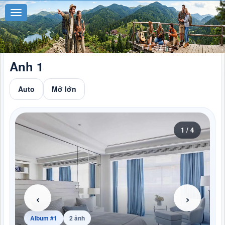
PHOTOS PRO V5
Anh 1
Auto
Mở lớn
1 / 4
‹
›
Album #1
2 ảnh