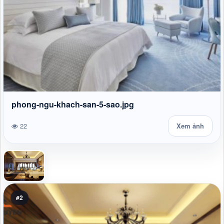
phong-ngu-khach-san-5-sao.jpg
22
Xem ảnh
#2