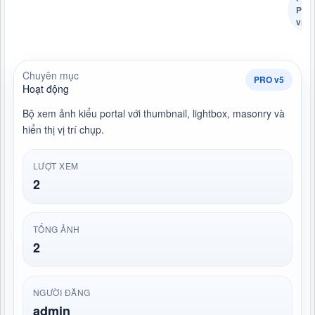
PRO
v5
Chuyên mục
PRO v5
Hoạt động
Bộ xem ảnh kiểu portal với thumbnail, lightbox, masonry và
hiển thị vị trí chụp.
LƯỢT XEM
2
TỔNG ẢNH
2
NGƯỜI ĐĂNG
admin