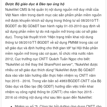
Được Bộ giáo dục & Đào tạo ủng hộ
NukeViet CMS là hệ quản trị nội dung nguồn mở duy nhất của
Việt Nam nằm trong danh mục các sản phẩm phần mềm nguồn
mở được khuyến khích sử dụng trong thông tư số 08/2010/TT-
BGDĐT do Bộ GD&ĐT ban hành ngày 01-03-2010 quy định về
sử dụng phần mềm tự do mã nguồn mở trong các cơ sở giáo
dục). Trong bài thuyết trình "Hiện trạng triển khai nội dung
thông tư 08/2010/TT-BGDĐT về sử dụng PMNM trong các cơ
sở giáo dục và định hướng cho thời gian tới"
tại Hội thảo phần
mềm nguồn mở trong các cơ quan, tổ chức nhà nước năm
2012, Cục trưởng cục CNTT Quách Tuấn Ngọc cho biết:
"NukeViet có thể thay thế SharePoint server", "NukeViet được
nhiều cơ sở giáo dục thích dùng"
NukeViet được Bộ GD&ĐT
đưa vào văn bản hướng dẫn thực hiện nhiệm vụ CNTT năm
học 2015 - 2016. Trong văn bản số 4983/BGDĐT-CNTT của Bộ
Giáo dục và Đào tạo (Bộ GDĐT) hướng dẫn việc triển khai
nhiệm vụ công nghệ thông tin (CNTT) cho năm học 2015 -
2016 có những nội dung như sau liên quan đến NukeViet:
Nhiệm vụ số "5. Công tác bồi dưỡng ứng dụng CNTT cho