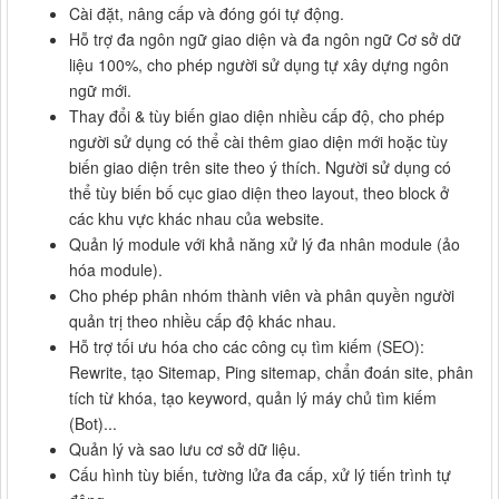
Cài đặt, nâng cấp và đóng gói tự động.
Hỗ trợ đa ngôn ngữ giao diện và đa ngôn ngữ Cơ sở dữ
liệu 100%, cho phép người sử dụng tự xây dựng ngôn
ngữ mới.
Thay đổi & tùy biến giao diện nhiều cấp độ, cho phép
người sử dụng có thể cài thêm giao diện mới hoặc tùy
biến giao diện trên site theo ý thích. Người sử dụng có
thể tùy biến bố cục giao diện theo layout, theo block ở
các khu vực khác nhau của website.
Quản lý module với khả năng xử lý đa nhân module (ảo
hóa module).
Cho phép phân nhóm thành viên và phân quyền người
quản trị theo nhiều cấp độ khác nhau.
Hỗ trợ tối ưu hóa cho các công cụ tìm kiếm (SEO):
Rewrite, tạo Sitemap, Ping sitemap, chẩn đoán site, phân
tích từ khóa, tạo keyword, quản lý máy chủ tìm kiếm
(Bot)...
Quản lý và sao lưu cơ sở dữ liệu.
Cấu hình tùy biến, tường lửa đa cấp, xử lý tiến trình tự