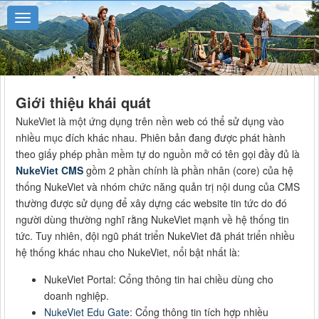
Giới thiệu về NukeViet
Giới thiệu khái quát
NukeViet là một ứng dụng trên nền web có thể sử dụng vào
nhiều mục đích khác nhau. Phiên bản đang được phát hành
theo giấy phép phần mềm tự do nguồn mở có tên gọi đầy đủ là
NukeViet CMS
gồm 2 phần chính là phần nhân (core) của hệ
thống NukeViet và nhóm chức năng quản trị nội dung của CMS
thường được sử dụng để xây dựng các website tin tức do đó
người dùng thường nghĩ rằng NukeViet mạnh về hệ thống tin
tức. Tuy nhiên, đội ngũ phát triển NukeViet đã phát triển nhiều
hệ thống khác nhau cho NukeViet, nổi bật nhất là:
NukeViet Portal: Cổng thông tin hai chiều dùng cho
doanh nghiệp.
NukeViet Edu Gate
: Cổng thông tin tích hợp nhiều