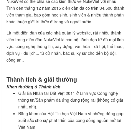
NukeViet có thể chia sẻ các kiến thức về NukeViet với nhau.
Tính đến tháng 12 năm 2015 diễn đàn đã có trên 34.500 thành
viên tham gia, bao gồm học sinh, sinh viên & nhiều thành phần
khác thuộc giới trí thức ở trong và ngoài nước.
Là một diễn đàn của các nhà quản lý website, rất nhiều thành
viên trong diễn đàn NukeViet là cán bộ, lãnh đạo từ đủ mọi lĩnh
vực: công nghệ thông tin, xây dựng, văn hóa - xã hội, thể thao,
dịch vụ - du lịch... từ cử nhân, bác sĩ, kỹ sư cho đến bộ đội,
công an..
Thành tích & giải thưởng
Khen thưởng & Thành tích
Giải Ba Nhân tài Đất Việt 2011 ở Lĩnh vực Công nghệ
thông tin/Sản phẩm đã ứng dụng rộng rãi (không có giải
nhất, nhì).
Bằng khen của Hội Tin học Việt Nam vì những đóng góp
xuất sắc cho sự phát triển của cộng đồng nguồn mở tại
Việt Nam.