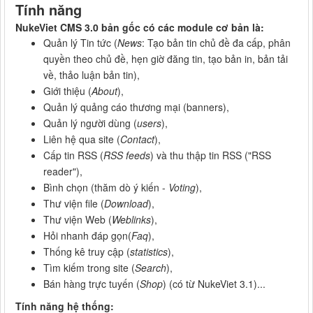
Tính năng
NukeViet CMS 3.0 bản gốc có các module cơ bản là:
Quản lý Tin tức (
News
: Tạo bản tin chủ đề đa cấp, phân
quyền theo chủ đề, hẹn giờ đăng tin, tạo bản in, bản tải
về, thảo luận bản tin),
Giới thiệu (
About
),
Quản lý quảng cáo thương mại (banners),
Quản lý người dùng (
users
),
Liên hệ qua site (
Contact
),
Cấp tin RSS (
RSS feeds
) và thu thập tin RSS ("RSS
reader"),
Bình chọn (thăm dò ý kiến -
Voting
),
Thư viện file (
Download
),
Thư viện Web (
Weblinks
),
Hỏi nhanh đáp gọn(
Faq
),
Thống kê truy cập (
statistics
),
Tìm kiếm trong site (
Search
),
Bán hàng trực tuyến (
Shop
) (có từ NukeViet 3.1)...
Tính năng hệ thống: