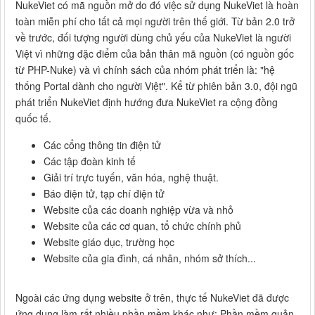
NukeViet có mã nguồn mở do đó việc sử dụng NukeViet là hoàn
toàn miễn phí cho tất cả mọi người trên thế giới. Từ bản 2.0 trở
về trước, đối tượng người dùng chủ yếu của NukeViet là người
Việt vì những đặc điểm của bản thân mã nguồn (có nguồn gốc
từ PHP-Nuke) và vì chính sách của nhóm phát triển là: "hệ
thống Portal dành cho người Việt". Kể từ phiên bản 3.0, đội ngũ
phát triển NukeViet định hướng đưa NukeViet ra cộng đồng
quốc tế.
Các cổng thông tin điện tử
Các tập đoàn kinh tế
Giải trí trực tuyến, văn hóa, nghệ thuật.
Báo điện tử, tạp chí điện tử
Website của các doanh nghiệp vừa và nhỏ
Website của các cơ quan, tổ chức chính phủ
Website giáo dục, trường học
Website của gia đình, cá nhân, nhóm sở thích...
Ngoài các ứng dụng website ở trên, thực tế NukeViet đã được
ứng dụng làm rất nhiều phần mềm khác như: Phần mềm quản