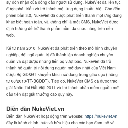
sự đón nhận của đông đảo người sử dụng, NukeViet đã liên tục
được phát triển và trở thành một ứng dụng thuần Việt. Cho đến
phiên bản 3.0, NukeViet đã được phát triển thành một ứng dụng
khác biệt hoàn toàn, và không chỉ là một CMS, NukeViet được
định hướng để trở thành phần mềm đa chức năng trên nền
web.
Kể từ năm 2010, NukeViet đã phát triển theo mô hình chuyên
nghiệp, đội ngũ quản trị đã thành lập doanh nghiệp chuyên
quản và đạt được những tiến bộ vượt bậc. NukeViet đã trở
thành hệ quản trị nội dung nguồn mở duy nhất của Việt Nam
được Bộ GD&ĐT khuyến khích sử dụng trong giáo dục (thông
tư 08/2010/TT-BGDĐT). Tiếp đó, NukeViet CMS đã được trao
giải Nhân Tài Đất Việt 2011 và trở thành phần mềm nguồn mở
đầu tiên đạt giải thưởng cao quý này.
Diễn đàn NukeViet.vn
Diễn đàn NukeViet hoạt động trên website:
https://nukeviet.vn
,
đây là kênh chính thức và hữu hiệu cho các bạn đam mê về