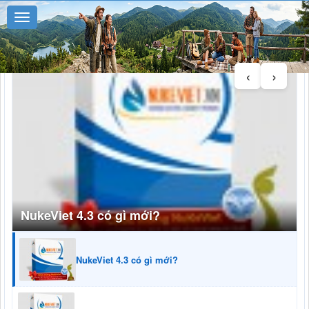
‹
›
Tỉnh đoàn Điện Biên phối hợp với Trường Cao
đẳng Điện Biên và Đoàn xã Tuần Giáo đã tổ chức
chuỗi hoạt động ý nghĩa dành cho đoàn viên,
thanh niên và thiếu nhi trên địa bàn xã Tuần Giáo
NukeViet 4.3 có gì mới?
NukeViet 4.2 có gì mới?
NukeViet 4.2 có gì mới?