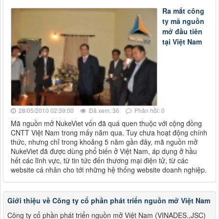
Ra mắt công
ty mã nguồn
mở đầu tiên
tại Việt Nam
28/05/2010 02:39:00
Đã xem: 36
Phản hồi: 0
Mã nguồn mở NukeViet vốn đã quá quen thuộc với cộng đồng
CNTT Việt Nam trong mấy năm qua. Tuy chưa hoạt động chính
thức, nhưng chỉ trong khoảng 5 năm gần đây, mã nguồn mở
NukeViet đã được dùng phổ biến ở Việt Nam, áp dụng ở hầu
hết các lĩnh vực, từ tin tức đến thương mại điện tử, từ các
website cá nhân cho tới những hệ thống website doanh nghiệp.
Giới thiệu về Công ty cổ phần phát triển nguồn mở Việt Nam
Công ty cổ phần phát triển nguồn mở Việt Nam (VINADES.,JSC)