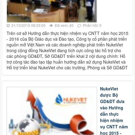
21/10/2015 08:33:00
Đã xem: 40
Phản hồi: 0
Trên cơ sở Hướng dẫn thực hiện nhiệm vụ CNTT năm học 2015
- 2016 của Bộ Giáo dục và Đào tạo, Công ty cổ phần phát triển
nguồn mở Việt Nam và các doanh nghiệp phát triển NukeViet
trong cộng đồng NukeViet đang tích cực công tác hỗ trợ cho
các phòng GD&ĐT, Sở GD&ĐT triển khai 2 nội dung chính: Hỗ
trợ công tác đào tạo tập huấn hướng dẫn sử dụng NukeViet và
Hỗ trợ triển khai NukeViet cho các trường, Phòng và Sở GD&ĐT
NukeViet
được Bộ
GD&ĐT đưa
vào Hướng
dẫn thực
hiện nhiệm
vụ CNTT năm
học 2015 -