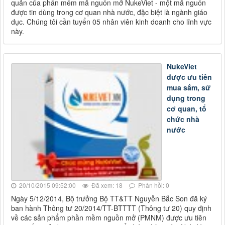
quản của phần mềm mã nguồn mở NukeViet - một mã nguồn
được tin dùng trong cơ quan nhà nước, đặc biệt là ngành giáo
dục. Chúng tôi cần tuyển 05 nhân viên kinh doanh cho lĩnh vực
này.
NukeViet
được ưu tiên
mua sắm, sử
dụng trong
cơ quan, tổ
chức nhà
nước
20/10/2015 09:52:00
Đã xem: 18
Phản hồi: 0
Ngày 5/12/2014, Bộ trưởng Bộ TT&TT Nguyễn Bắc Son đã ký
ban hành Thông tư 20/2014/TT-BTTTT (Thông tư 20) quy định
về các sản phẩm phần mềm nguồn mở (PMNM) được ưu tiên