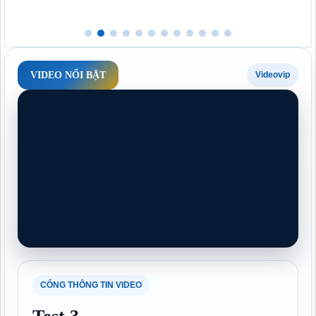
Giáo
NukeViet 4.3 có gì mới?
VIDEO NỔI BẬT
Videovip
NukeViet 4.2 có gì mới?
NukeViet 4.0 có gì mới?
Hãy trở thành nhà cung cấp dịch vụ của NukeViet!
Tuyển dụng lập trình viên PHP phát triển NukeViet
CỔNG THÔNG TIN VIDEO
Hỗ trợ tập huấn và triển khai NukeViet cho các
Phòng, Sở GD&ĐT