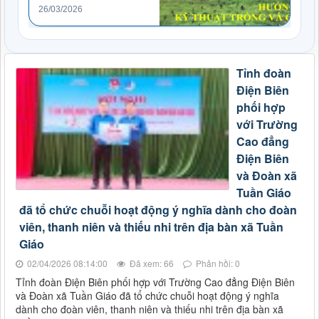
26/03/2026
8
26/0
Tỉnh đoàn
Điện Biên
phối hợp
với Trường
Cao đẳng
Điện Biên
và Đoàn xã
Tuần Giáo
đã tổ chức chuỗi hoạt động ý nghĩa dành cho đoàn
viên, thanh niên và thiếu nhi trên địa bàn xã Tuần
Giáo
02/04/2026 08:14:00
Đã xem: 66
Phản hồi: 0
Tỉnh đoàn Điện Biên phối hợp với Trường Cao đẳng Điện Biên
và Đoàn xã Tuần Giáo đã tổ chức chuỗi hoạt động ý nghĩa
dành cho đoàn viên, thanh niên và thiếu nhi trên địa bàn xã