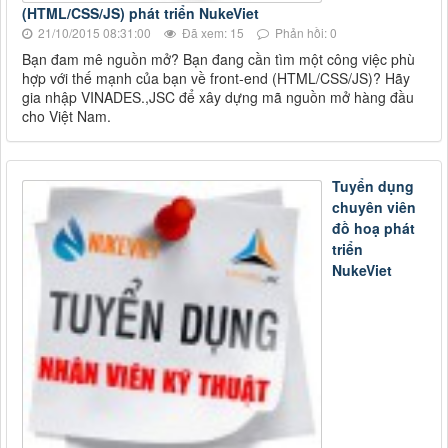
(HTML/CSS/JS) phát triển NukeViet
21/10/2015 08:31:00
Đã xem: 15
Phản hồi: 0
Bạn đam mê nguồn mở? Bạn đang cần tìm một công việc phù
hợp với thế mạnh của bạn về front-end (HTML/CSS/JS)? Hãy
gia nhập VINADES.,JSC để xây dựng mã nguồn mở hàng đầu
cho Việt Nam.
Tuyển dụng
chuyên viên
đồ hoạ phát
triển
NukeViet