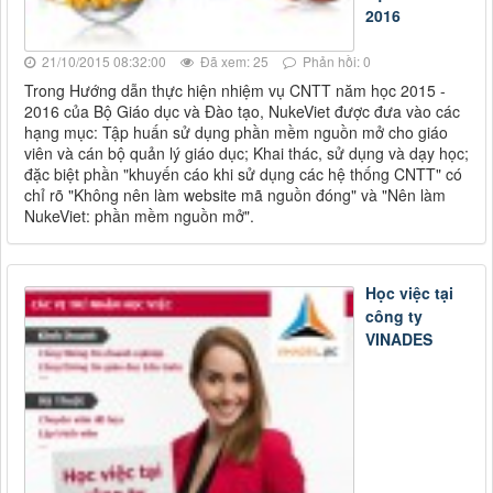
2016
21/10/2015 08:32:00
Đã xem: 25
Phản hồi: 0
Trong Hướng dẫn thực hiện nhiệm vụ CNTT năm học 2015 -
2016 của Bộ Giáo dục và Đào tạo, NukeViet được đưa vào các
hạng mục: Tập huấn sử dụng phần mềm nguồn mở cho giáo
viên và cán bộ quản lý giáo dục; Khai thác, sử dụng và dạy học;
đặc biệt phần "khuyến cáo khi sử dụng các hệ thống CNTT" có
chỉ rõ "Không nên làm website mã nguồn đóng" và "Nên làm
NukeViet: phần mềm nguồn mở".
Học việc tại
công ty
VINADES