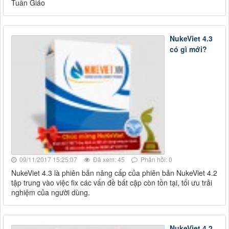
Tuần Giáo
NukeViet 4.3
có gì mới?
09/11/2017 15:25:07
Đã xem: 45
Phản hồi: 0
NukeViet 4.3 là phiên bản nâng cấp của phiên bản NukeViet 4.2
tập trung vào việc fix các vấn đề bất cập còn tồn tại, tối ưu trải
nghiệm của người dùng.
NukeViet 4.2