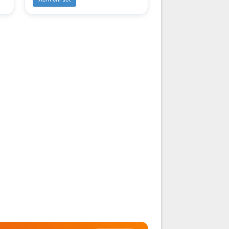
Quán cafe
Nhà khách
Đang cập nhật địa chỉ
Đang cập nhật