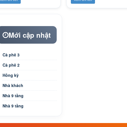
Nhà hàng
Nhà hàng
hà 9 tầng
Nhà 9 tầng
Đang cập nhật địa chỉ
Đang cập nhật địa chỉ
Đang cập nhật
Đang cập nhật