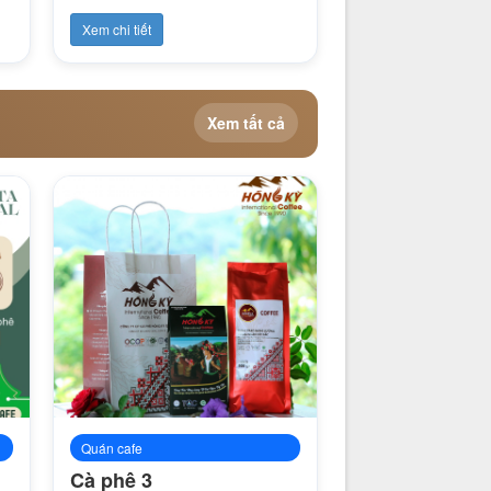
Xem tất cả
Nhà hàng
Hồng kỳ
Đang cập nhật địa chỉ
Đang cập nhật