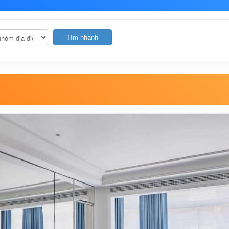
Tìm nhanh