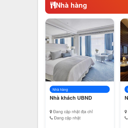
Xem chi tiết
Gần bạn
Xác định vị trí để xem nhanh các
địa điểm gần bạn.
Tìm gần tôi