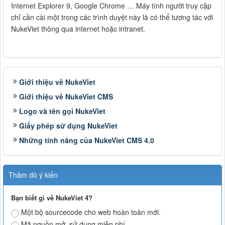
Internet Explorer 9, Google Chrome … Máy tính người truy cập
chỉ cần cài một trong các trình duyệt này là có thể tương tác với
NukeViet thông qua internet hoặc intranet.
Giới thiệu về NukeViet
Giới thiệu về NukeViet CMS
Logo và tên gọi NukeViet
Giấy phép sử dụng NukeViet
Những tính năng của NukeViet CMS 4.0
Thăm dò ý kiến
Bạn biết gì về NukeViet 4?
Một bộ sourcecode cho web hoàn toàn mới.
Mã nguồn mở, sử dụng miễn phí.