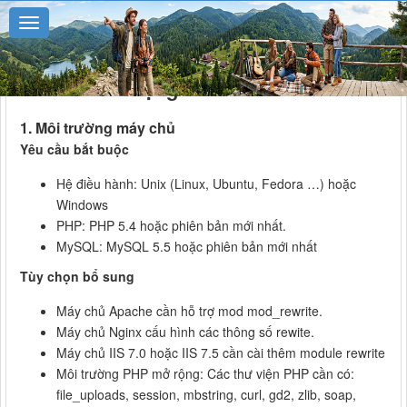
Yêu cầu sử dụng NukeViet 4
1. Môi trường máy chủ
Yêu cầu bắt buộc
Hệ điều hành: Unix (Linux, Ubuntu, Fedora …) hoặc
Windows
PHP: PHP 5.4 hoặc phiên bản mới nhất.
MySQL: MySQL 5.5 hoặc phiên bản mới nhất
Tùy chọn bổ sung
Máy chủ Apache cần hỗ trợ mod mod_rewrite.
Máy chủ Nginx cấu hình các thông số rewite.
Máy chủ IIS 7.0 hoặc IIS 7.5 cần cài thêm module rewrite
Môi trường PHP mở rộng: Các thư viện PHP cần có:
file_uploads, session, mbstring, curl, gd2, zlib, soap,