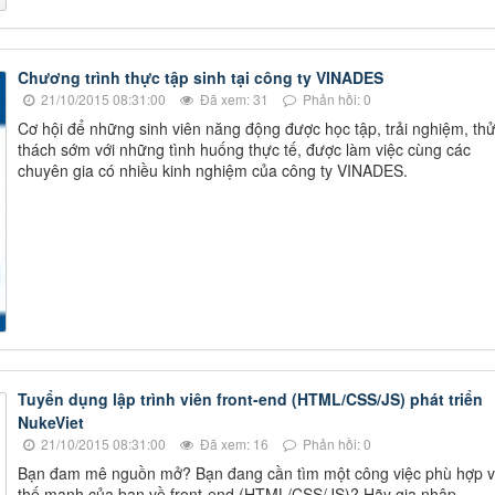
Chương trình thực tập sinh tại công ty VINADES
21/10/2015 08:31:00
Đã xem: 31
Phản hồi: 0
Cơ hội để những sinh viên năng động được học tập, trải nghiệm, th
thách sớm với những tình huống thực tế, được làm việc cùng các
chuyên gia có nhiều kinh nghiệm của công ty VINADES.
Tuyển dụng lập trình viên front-end (HTML/CSS/JS) phát triển
NukeViet
21/10/2015 08:31:00
Đã xem: 16
Phản hồi: 0
Bạn đam mê nguồn mở? Bạn đang cần tìm một công việc phù hợp v
thế mạnh của bạn về front-end (HTML/CSS/JS)? Hãy gia nhập