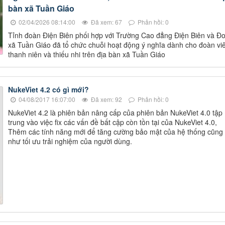
bàn xã Tuần Giáo
02/04/2026 08:14:00
Đã xem: 67
Phản hồi: 0
Tỉnh đoàn Điện Biên phối hợp với Trường Cao đẳng Điện Biên và Đ
xã Tuần Giáo đã tổ chức chuỗi hoạt động ý nghĩa dành cho đoàn vi
thanh niên và thiếu nhi trên địa bàn xã Tuần Giáo
NukeViet 4.2 có gì mới?
04/08/2017 16:07:00
Đã xem: 92
Phản hồi: 0
NukeViet 4.2 là phiên bản nâng cấp của phiên bản NukeViet 4.0 tập
trung vào việc fix các vấn đề bất cập còn tồn tại của NukeViet 4.0,
Thêm các tính năng mới để tăng cường bảo mật của hệ thống cũng
như tối ưu trải nghiệm của người dùng.