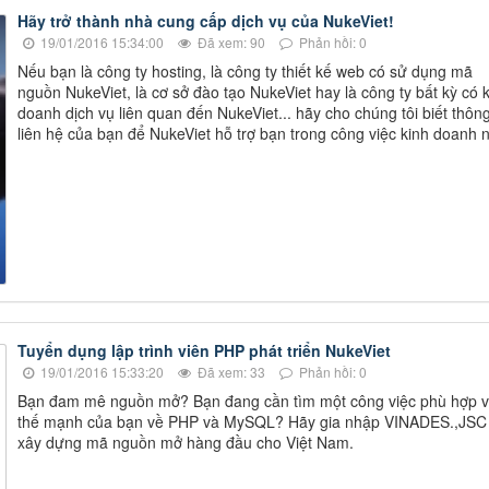
Hãy trở thành nhà cung cấp dịch vụ của NukeViet!
19/01/2016 15:34:00
Đã xem: 90
Phản hồi: 0
Nếu bạn là công ty hosting, là công ty thiết kế web có sử dụng mã
nguồn NukeViet, là cơ sở đào tạo NukeViet hay là công ty bất kỳ có 
doanh dịch vụ liên quan đến NukeViet... hãy cho chúng tôi biết thông
liên hệ của bạn để NukeViet hỗ trợ bạn trong công việc kinh doanh 
Tuyển dụng lập trình viên PHP phát triển NukeViet
19/01/2016 15:33:20
Đã xem: 33
Phản hồi: 0
Bạn đam mê nguồn mở? Bạn đang cần tìm một công việc phù hợp v
thế mạnh của bạn về PHP và MySQL? Hãy gia nhập VINADES.,JSC
xây dựng mã nguồn mở hàng đầu cho Việt Nam.