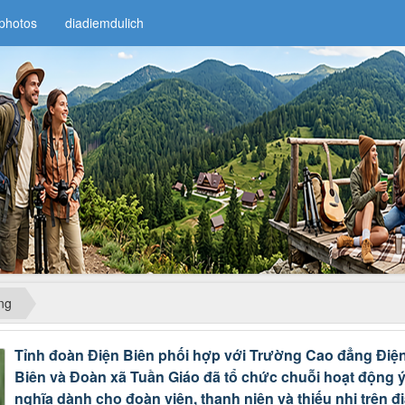
photos
diadiemdulich
ng
Tỉnh đoàn Điện Biên phối hợp với Trường Cao đẳng Điệ
Biên và Đoàn xã Tuần Giáo đã tổ chức chuỗi hoạt động 
nghĩa dành cho đoàn viên, thanh niên và thiếu nhi trên đ