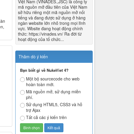
Việt Nam (VINADES.,JSC) là công ty
mã nguồn mở đầu tiên của Việt Nam
sở hữu riêng một mã nguồn mở nổi
tiếng và đang được sử dụng ở hàng
oàn
ngàn website lớn nhỏ trong mọi lĩnh
ên,
vực. Wbsite đang hoạt động chính
thức: https://vinades.vn/ Ra đời từ
hoạt động của tổ chức...
Thăm dò ý kiến
Bạn biết gì về NukeViet 4?
Một bộ sourcecode cho web
hoàn toàn mới.
Mã nguồn mở, sử dụng miễn
phí.
Sử dụng HTML5, CSS3 và hỗ
trợ Ajax
Tất cả các ý kiến trên