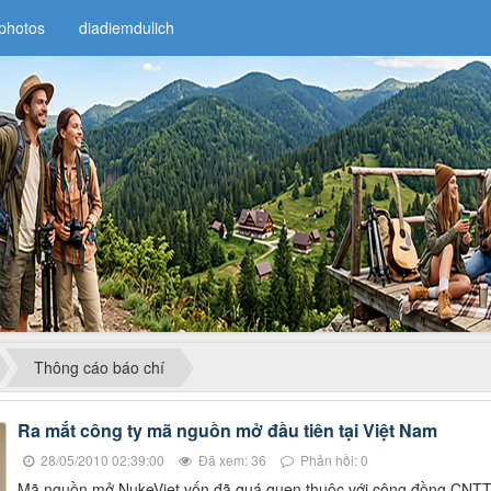
photos
diadiemdulich
Thông cáo báo chí
Ra mắt công ty mã nguồn mở đầu tiên tại Việt Nam
28/05/2010 02:39:00
Đã xem: 36
Phản hồi: 0
Mã nguồn mở NukeViet vốn đã quá quen thuộc với cộng đồng CNT