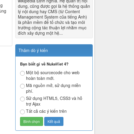
wikipedia Định nghĩa. Hệ quản trị nội
ng
dung, cũng được gọi là hệ thống quản
dùng
lý nội dung hay CMS (từ Content
Management System của tiếng Anh)
là phần mềm để tổ chức và tạo môi
trường cộng tác thuận lợi nhằm mục
đích xây dựng một hệ...
Thăm dò ý kiến
Bạn biết gì về NukeViet 4?
Một bộ sourcecode cho web
hoàn toàn mới.
Mã nguồn mở, sử dụng miễn
phí.
Sử dụng HTML5, CSS3 và hỗ
trợ Ajax
Tất cả các ý kiến trên